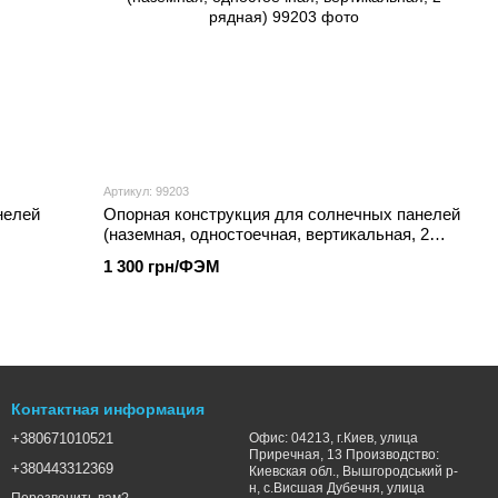
Артикул: 99203
нелей
Опорная конструкция для солнечных панелей
(наземная, одностоечная, вертикальная, 2
рядная)
1 300 грн/ФЭМ
Контактная информация
+380671010521
Офис: 04213, г.Киев, улица
Приречная, 13 Производство:
+380443312369
Киевская обл., Вышгородський р-
н, с.Висшая Дубечня, улица