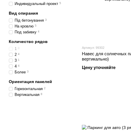
Индивидуальный проект
5
Вид опирания
Під бетонування
3
На кровлю
5
Под забивку
4
Количество рядов
Артикул: 99302
1
0
Навес для солнечных п
2
4
вертикально)
3
1
4
4
Цену уточняйте
Более
3
Ориентация панелей
Горизонтальная
2
Вертикальная
8