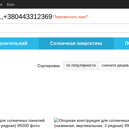
ия
Блог
,
+380443312369
Перезвонить вам?
роительний
Солнечная энергетика
Л
по популярности
сначала дешев
Сортировка: