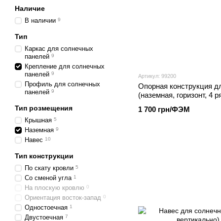
Наличие
В наличии
9
Тип
Каркас для солнечных
панелей
9
Крепление для солнечных
панелей
9
Артикул: 99200
Профиль для солнечных
Опорная конструкция д
панелей
9
(наземная, горизонт, 4 р
Тип розмещения
1 700 грн/ФЭМ
Крышная
5
Наземная
9
Навес
10
Тип конструкции
По скату кровли
5
Со сменой угла
1
На плоскую кровлю
0
Ориентация восток-запад
0
Одностоечная
1
Двустоечная
7