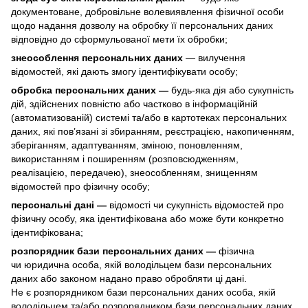
документоване, добровільне волевиявлення фізичної особи
щодо надання дозволу на обробку її персональних даних
відповідно до сформульованої мети їх обробки;
знеособлення персональних даних
— вилучення
відомостей, які дають змогу ідентифікувати особу;
обробка персональних даних —
будь-яка дія або сукупність
дій, здійснених повністю або частково в інформаційній
(автоматизованій) системі та/або в картотеках персональних
даних, які пов’язані зі збиранням, реєстрацією, накопиченням,
зберіганням, адаптуванням, зміною, поновленням,
використанням і поширенням (розповсюдженням,
реалізацією, передачею), знеособленням, знищенням
відомостей про фізичну особу;
персональні дані —
відомості чи сукупність відомостей про
фізичну особу, яка ідентифікована або може бути конкретно
ідентифікована;
розпорядник бази персональних даних —
фізична
чи юридична особа, якій володільцем бази персональних
даних або законом надано право обробляти ці дані.
Не є розпорядником бази персональних даних особа, якій
володільцем та/або розпорядником бази персональних даних