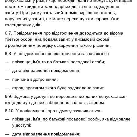
допускається у разі, якщо необхідні дані не можуть бути надані
протягом тридцяти календарних днів з дня надходження
запиту. При цьому загальний термін вирішення питань,
порушених у запиті, не може перевищувати сорока п'яти
календарних днів.
6.7. Повідомлення про відстрочення доводиться до відома
третьої особи, яка подала запит, у письмовій формі
з роз'ясненням порядку оскарження такого рішення.
6.8. У повідомленні про відстрочення зазначаються:
прізвище, ім'я та по батькові посадової особи;
дата відправлення повідомлення;
причина відстрочення;
строк, протягом якого буде задоволено запит.
6.9. Відмова у доступі до персональних даних допускається,
якщо доступ до них заборонено згідно із законом.
6.10. У повідомленні про відмову зазначаються:
прізвище, ім'я, по батькові посадової особи, яка відмовляє
у доступі;
дата відправлення повідомлення;