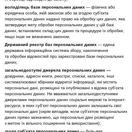
володілець бази персональних даних
— фізична або
юридична особа, якій законом або за згодою суб’єкта
персональних даних надано право на обробку цих даних, яка
затверджує мету обробки персональних даних у цій базі
даних, встановлює склад цих даних та процедури їх обробки,
якщо інше не визначено законом;
Державний реєстр баз персональних даних
— єдина
державна інформаційна система збору, накопичення
та обробки відомостей про зареєстровані бази персональних
даних;
загальнодоступні джерела персональних даних —
довідники, адресні книги, реєстри, списки, каталоги, інші
систематизовані збірники відкритої інформації, які містять
персональні дані, розміщені та опубліковані з відома суб’єкта
персональних даних. Не вважаються загальнодоступними
джерелами персональних даних соціальні мережі та інтернет-
ресурси, в яких суб’єкт персональних даних залишають свої
персональні дані (окрім випадків, коли суб’єктом персональних
даних прямо зазначено, що персональні дані розміщені
з метою їх вільного поширення та використання);
згода суб’єкта персональних даних
— будь-яке