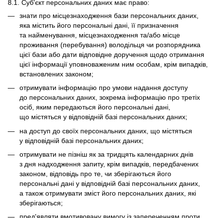
8.1. Суб'єкт персональних даних має право:
знати про місцезнаходження бази персональних даних,
яка містить його персональні дані, її призначення
та найменування, місцезнаходження та/або місце
проживання (перебування) володільця чи розпорядника
цієї бази або дати відповідне доручення щодо отримання
цієї інформації уповноваженим ним особам, крім випадків,
встановлених законом;
отримувати інформацію про умови надання доступу
до персональних даних, зокрема інформацію про третіх
осіб, яким передаються його персональні дані,
що містяться у відповідній базі персональних даних;
на доступ до своїх персональних даних, що містяться
у відповідній базі персональних даних;
отримувати не пізніш як за тридцять календарних днів
з дня надходження запиту, крім випадків, передбачених
законом, відповідь про те, чи зберігаються його
персональні дані у відповідній базі персональних даних,
а також отримувати зміст його персональних даних, які
зберігаються;
пред'являти вмотивовану вимогу із запереченням проти