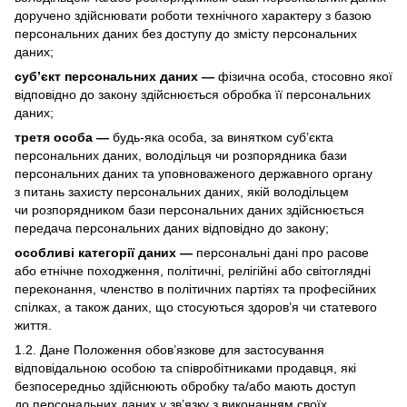
доручено здійснювати роботи технічного характеру з базою
персональних даних без доступу до змісту персональних
даних;
суб’єкт персональних даних —
фізична особа, стосовно якої
відповідно до закону здійснюється обробка її персональних
даних;
третя особа —
будь-яка особа, за винятком суб’єкта
персональних даних, володільця чи розпорядника бази
персональних даних та уповноваженого державного органу
з питань захисту персональних даних, якій володільцем
чи розпорядником бази персональних даних здійснюється
передача персональних даних відповідно до закону;
особливі категорії даних —
персональні дані про расове
або етнічне походження, політичні, релігійні або світоглядні
переконання, членство в політичних партіях та професійних
спілках, а також даних, що стосуються здоров’я чи статевого
життя.
1.2. Дане Положення обов’язкове для застосування
відповідальною особою та співробітниками продавця, які
безпосередньо здійснюють обробку та/або мають доступ
до персональних даних у зв’язку з виконанням своїх