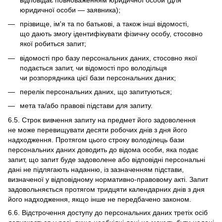
юридичної особи — заявника);
прізвище, ім'я та по батькові, а також інші відомості,
що дають змогу ідентифікувати фізичну особу, стосовно
якої робиться запит;
відомості про базу персональних даних, стосовно якої
подається запит, чи відомості про володільця
чи розпорядника цієї бази персональних даних;
перелік персональних даних, що запитуються;
мета та/або правові підстави для запиту.
6.5. Строк вивчення запиту на предмет його задоволення
не може перевищувати десяти робочих днів з дня його
надходження. Протягом цього строку володілець бази
персональних даних доводить до відома особи, яка подає
запит, що запит буде задоволене або відповідні персональні
дані не підлягають наданню, із зазначенням підстави,
визначеної у відповідному нормативно-правовому акті. Запит
задовольняється протягом тридцяти календарних днів з дня
його надходження, якщо інше не передбачено законом.
6.6. Відстрочення доступу до персональних даних третіх осіб