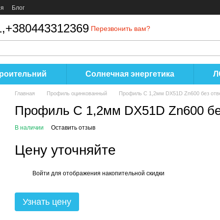
ия
Блог
,
+380443312369
Перезвонить вам?
роительний
Солнечная энергетика
Л
Главная
Профиль оцинкованный
Профиль C 1,2мм DX51D Zn600 без отв
Профиль C 1,2мм DX51D Zn600 бе
В наличии
Оставить отзыв
Цену уточняйте
Войти
для отображения накопительной скидки
%
Узнать цену