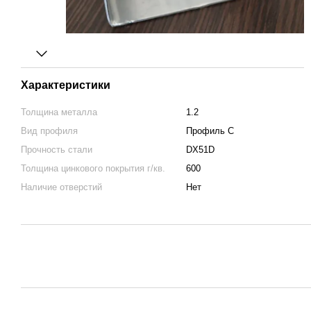
Характеристики
Толщина металла
1.2
Вид профиля
Профиль C
Прочность стали
DX51D
Толщина цинкового покрытия г/кв.
600
Наличие отверстий
Нет