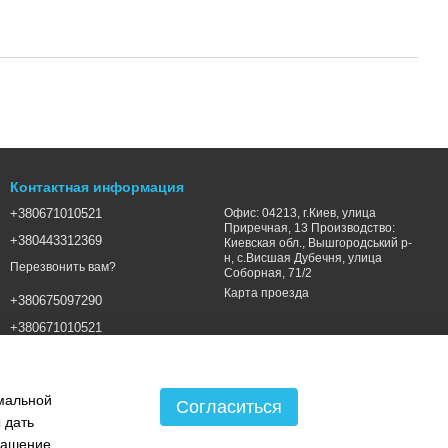
Контактная информация
+380671010521
Офис: 04213, г.Киев, улица
Приречная, 13 Производство:
+380443312369
Киевская обл., Вышгородський р-
н, с.Висшая Дубечня, улица
Перезвонить вам?
Соборная, 71/2
Карта проезда
+380675097290
+380671010521
SALES@LSGROUP.COM.UA
имальной
Согласиться
 дать
лашение
.