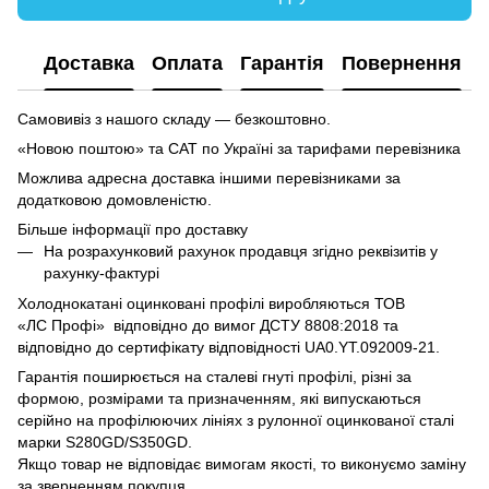
Доставка
Оплата
Гарантія
Повернення
Самовивіз з нашого складу — безкоштовно.
«Новою поштою» та САТ по Україні за тарифами перевізника
Можлива адресна доставка іншими перевізниками за
додатковою домовленістю.
Більше інформації про доставку
На розрахунковий рахунок продавця згідно реквізитів у
рахунку-фактурі
Холоднокатані оцинковані профілі виробляються ТОВ
«ЛC Профі» відповідно до вимог ДСТУ 8808:2018 та
відповідно до сертифікату відповідності UA0.YT.092009-21.
Гарантія поширюється на сталеві гнуті профілі, різні за
формою, розмірами та призначенням, які випускаються
серійно на профілюючих лініях з рулонної оцинкованої сталі
марки S280GD/S350GD.
Якщо товар не відповідає вимогам якості, то виконуємо заміну
за зверненням покупця.