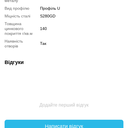
металу
Вид профілю
Профіль U
Міцність сталі
S280GD
Товщина
цинкового
140
покриття г/кв.м
Наявність
Так
отворів
Відгуки
Додайте перший відгук
Написати відгук