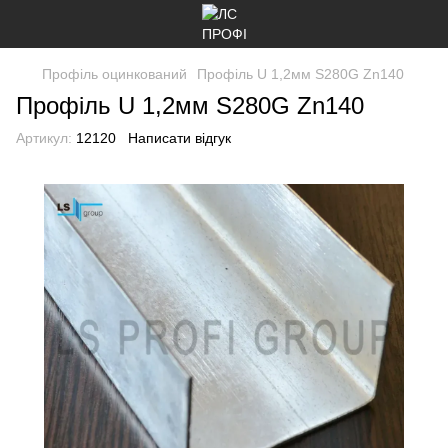
Профіль оцинкований
Профіль U 1,2мм S280G Zn140
Профіль U 1,2мм S280G Zn140
Артикул:
12120
Написати відгук