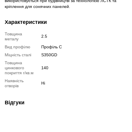
використовується при будівництві за технологією ЛСТК та
кріплення для сонячних панелей.
Характеристики
Товщина
2.5
металу
Вид профілю
Профіль C
Міцність сталі
S350GD
Товщина
цинкового
140
покриття г/кв.м
Наявність
Ні
отворів
Відгуки