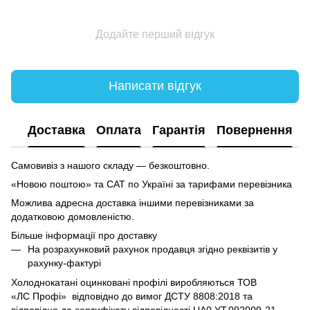
Додайте перший відгук
Написати відгук
Доставка
Оплата
Гарантія
Повернення
Самовивіз з нашого складу — безкоштовно.
«Новою поштою» та САТ по Україні за тарифами перевізника
Можлива адресна доставка іншими перевізниками за
додатковою домовленістю.
Більше інформації про доставку
На розрахунковий рахунок продавця згідно реквізитів у
рахунку-фактурі
Холоднокатані оцинковані профілі виробляються ТОВ
«ЛC Профі» відповідно до вимог ДСТУ 8808:2018 та
відповідно до сертифікату відповідності UA0.YT.092009-21.