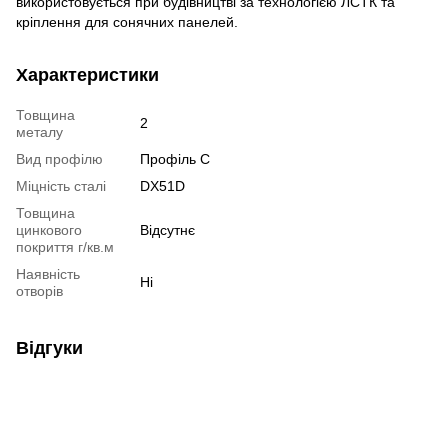
використовується при будівництві за технологією ЛСТК та
кріплення для сонячних панелей.
Характеристики
Товщина
2
металу
Вид профілю
Профіль C
Міцність сталі
DX51D
Товщина
цинкового
Відсутнє
покриття г/кв.м
Наявність
Ні
отворів
Відгуки