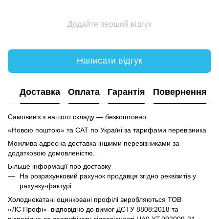
Додайте перший відгук
Написати відгук
Доставка
Оплата
Гарантія
Повернення
Самовивіз з нашого складу — безкоштовно.
«Новою поштою» та САТ по Україні за тарифами перевізника
Можлива адресна доставка іншими перевізниками за
додатковою домовленістю.
Більше інформації про доставку
На розрахунковий рахунок продавця згідно реквізитів у
рахунку-фактурі
Холоднокатані оцинковані профілі виробляються ТОВ
«ЛC Профі» відповідно до вимог ДСТУ 8808:2018 та
відповідно до сертифікату відповідності UA0.YT.092009-21.