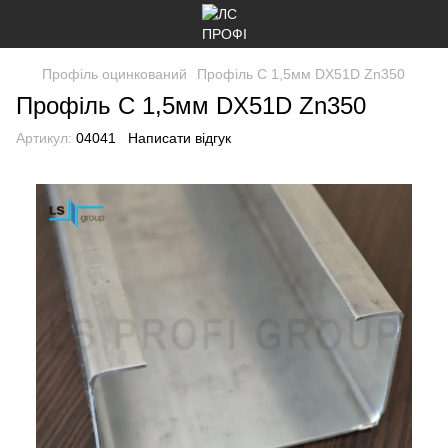
Профіль оцинкований
Профіль C 1,5мм DX51D Zn350
Профіль C 1,5мм DX51D Zn350
Артикул:
04041
Написати відгук