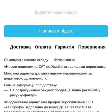
Додайте перший відгук
Написати відгук
Доставка
Оплата
Гарантія
Повернення
Самовивіз з нашого складу — безкоштовно.
«Новою поштою» та САТ по Україні за тарифами перевізника
Можлива адресна доставка іншими перевізниками за
додатковою домовленістю.
Більше інформації про доставку
На розрахунковий рахунок продавця згідно реквізитів у
рахунку-фактурі
Холоднокатані оцинковані профілі виробляються ТОВ
«ЛC Профі» відповідно до вимог ДСТУ 8808:2018 та
відповідно до сертифікату відповідності UA0.YT.092009-21.