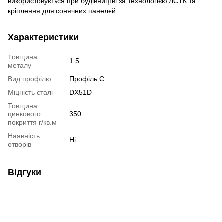
використовується при будівництві за технологією ЛСТК та
кріплення для сонячних панелей.
Характеристики
Товщина
1.5
металу
Вид профілю
Профіль C
Міцність сталі
DX51D
Товщина
цинкового
350
покриття г/кв.м
Наявність
Ні
отворів
Відгуки