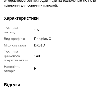
використовується при будівництві за технологією ЛСТК та
кріплення для сонячних панелей.
Характеристики
Товщина
1.5
металу
Вид профілю
Профіль C
Міцність сталі
DX51D
Товщина
цинкового
140
покриття г/кв.м
Наявність
Ні
отворів
Відгуки