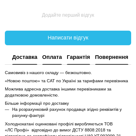
Додайте перший відгук
Написати відгук
Доставка
Оплата
Гарантія
Повернення
Самовивіз з нашого складу — безкоштовно.
«Новою поштою» та САТ по Україні за тарифами перевізника
Можлива адресна доставка іншими перевізниками за
додатковою домовленістю.
Більше інформації про доставку
На розрахунковий рахунок продавця згідно реквізитів у
рахунку-фактурі
Холоднокатані оцинковані профілі виробляються ТОВ
«ЛC Профі» відповідно до вимог ДСТУ 8808:2018 та
відповідно до сертифікату відповідності UA0.YT.092009-21.