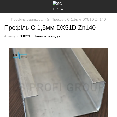
Профіль оцинкований
Профіль C 1,5мм DX51D Zn140
Профіль C 1,5мм DX51D Zn140
Артикул:
04021
Написати відгук