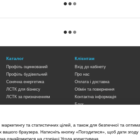
Каталог
Клієнтам
Профіль оцинкований
Вхід до кабінету
Профіль будівельний
Про нас
Сонячна енергетика
Оплата і доставка
ЛСТК для бізнесу
Обмін та повернення
ЛСТК за призначенням
Контактна інформація
Блог
Ми в соцмережах
 маркетингу та статистичних цілей, а також для безпечної та оптим
х вашого браузера. Натисніть кнопку «Погодитися», щоб дати згоду
жна ознайомитися на сторінці
Угода користувача
.