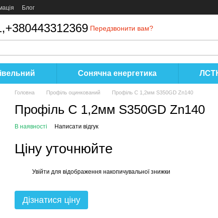
мація
Блог
,
+380443312369
Передзвонити вам?
івельний
Сонячна енергетика
ЛСТК
Головна
Профіль оцинкований
Профіль C 1,2мм S350GD Zn140
Профіль C 1,2мм S350GD Zn140
В наявності
Написати відгук
Ціну уточнюйте
Увійти
для відображення накопичувальної знижки
%
Дізнатися ціну