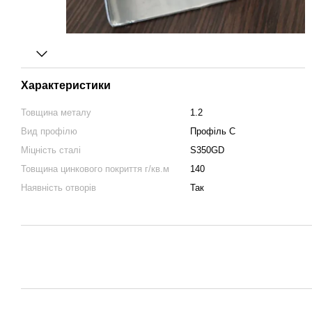
Характеристики
Товщина металу
1.2
Вид профілю
Профіль C
Міцність сталі
S350GD
Товщина цинкового покриття г/кв.м
140
Наявність отворів
Так