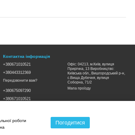
Контактна інформація
+380671010521
Офіс: 04213, м.Київ, вулиця
Прирічна, 13 Виробництво:
+380443312369
Київська обл., Вишгородський р-н,
с.Вища Дубечня, вулиця
Передзвонити вам?
Соборна, 71/2
Мапа проїзду
+380675097290
+380671010521
SALES@LSGROUP.COM.UA
альної роботи
Погодитися
 на