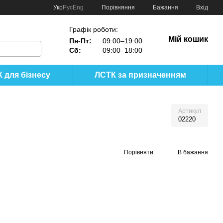
Порівняння
Укр
Рус
Eng
Бажання
Вхід
Графік роботи:
Мій кошик
Пн-Пт:
09:00–19:00
Сб:
09:00–18:00
 для бізнесу
ЛСТК за призначенням
Артикул
02220
Порівняти
В бажання