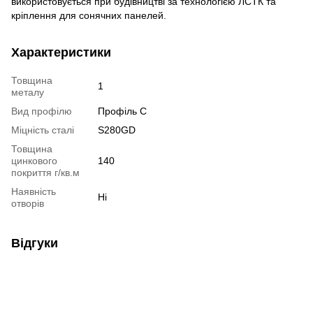
використовується при будівництві за технологією ЛСТК та
кріплення для сонячних панелей.
Характеристики
Товщина
1
металу
Вид профілю
Профіль C
Міцність сталі
S280GD
Товщина
цинкового
140
покриття г/кв.м
Наявність
Ні
отворів
Відгуки