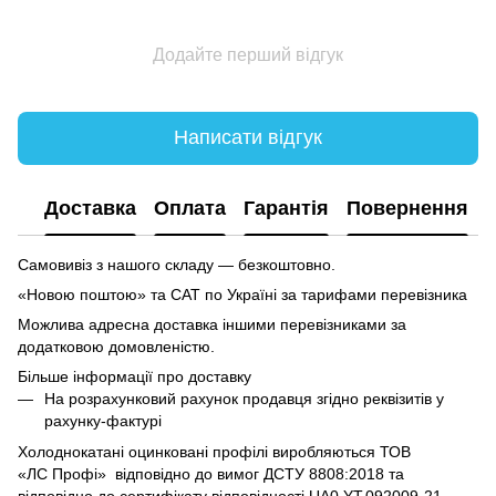
Додайте перший відгук
Написати відгук
Доставка
Оплата
Гарантія
Повернення
Самовивіз з нашого складу — безкоштовно.
«Новою поштою» та САТ по Україні за тарифами перевізника
Можлива адресна доставка іншими перевізниками за
додатковою домовленістю.
Більше інформації про доставку
На розрахунковий рахунок продавця згідно реквізитів у
рахунку-фактурі
Холоднокатані оцинковані профілі виробляються ТОВ
«ЛC Профі» відповідно до вимог ДСТУ 8808:2018 та
відповідно до сертифікату відповідності UA0.YT.092009-21.