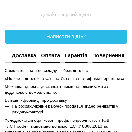
Додайте перший відгук
Написати відгук
Доставка
Оплата
Гарантія
Повернення
Самовивіз з нашого складу — безкоштовно.
«Новою поштою» та САТ по Україні за тарифами перевізника
Можлива адресна доставка іншими перевізниками за
додатковою домовленістю.
Більше інформації про доставку
На розрахунковий рахунок продавця згідно реквізитів у
рахунку-фактурі
Холоднокатані оцинковані профілі виробляються ТОВ
«ЛC Профі» відповідно до вимог ДСТУ 8808:2018 та
відповідно до сертифікату відповідності UA0.YT.092009-21.