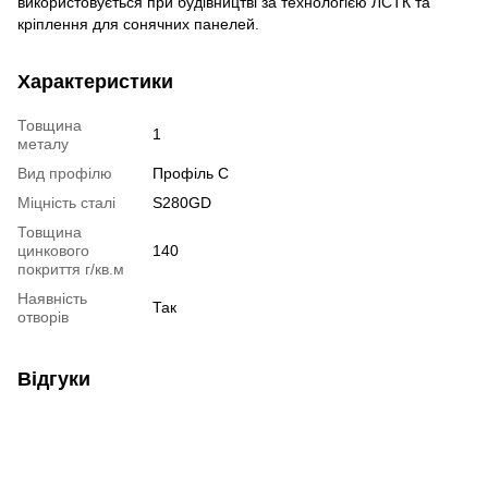
використовується при будівництві за технологією ЛСТК та
кріплення для сонячних панелей.
Характеристики
Товщина
1
металу
Вид профілю
Профіль C
Міцність сталі
S280GD
Товщина
цинкового
140
покриття г/кв.м
Наявність
Так
отворів
Відгуки