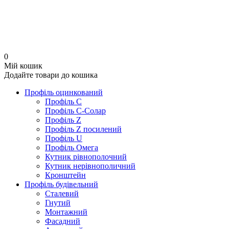
0
Мій кошик
Додайте товари до кошика
Профіль оцинкований
Профіль C
Профіль C-Солар
Профіль Z
Профіль Z посилений
Профіль U
Профіль Омега
Кутник рівнополочний
Кутник нерівнополичний
Кронштейн
Профіль будівельний
Сталевий
Гнутий
Монтажний
Фасадний