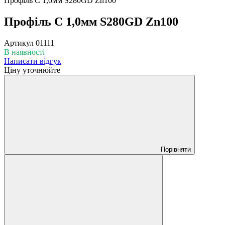
Профіль C 1,0мм S280GD Zn100
Профіль C 1,0мм S280GD Zn100
Артикул
01111
В наявності
Написати відгук
Ціну уточнюйте
Порівняти