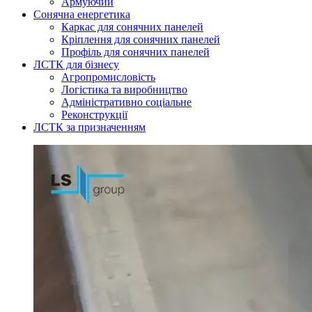
Армуючий
Сонячна енергетика
Каркас для сонячних панелей
Кріплення для сонячних панелей
Профіль для сонячних панелей
ЛСТК для бізнесу
Агропромисловість
Логістика та виробництво
Адміністративно соціальне
Реконструкції
ЛСТК за призначенням