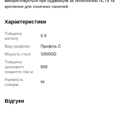
використовується при будівництві за технологією ЛСТК та
кріплення для сонячних панелей.
Характеристики
Товщина
0.9
металу
Вид профілю
Профіль C
Міцність сталі
S350GD
Товщина
цинкового
600
покриття г/кв.м
Наявність
Ні
отворів
Відгуки