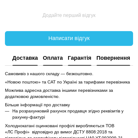
Додайте перший відгук
Написати відгук
Доставка
Оплата
Гарантія
Повернення
Самовивіз з нашого складу — безкоштовно.
«Новою поштою» та САТ по Україні за тарифами перевізника
Можлива адресна доставка іншими перевізниками за
додатковою домовленістю.
Більше інформації про доставку
На розрахунковий рахунок продавця згідно реквізитів у
рахунку-фактурі
Холоднокатані оцинковані профілі виробляються ТОВ
«ЛC Профі» відповідно до вимог ДСТУ 8808:2018 та
відповідно до сертифікату відповідності UA0.YT.092009-21.